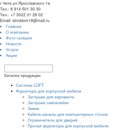
г.Чита ул.Ярославского 1в
Тел.: 8 914 501 30 30
Тел.: +7 3022 31 28 02
Email: stroidom18@mail.ru
Главная
О компании
Фото-галерея
Новости
Услуги
Акции
турецкие сериалы смотреть онлайн
Каталок продукции
Система LOFT
Фурнитура для корпусной мебели
Заглушки для евровинта
Заглушки самоклейки
Замки
Кабель каналы для компьютерных столов
Ограничители для дверей
Прочая фурнитура для корпусной мебели