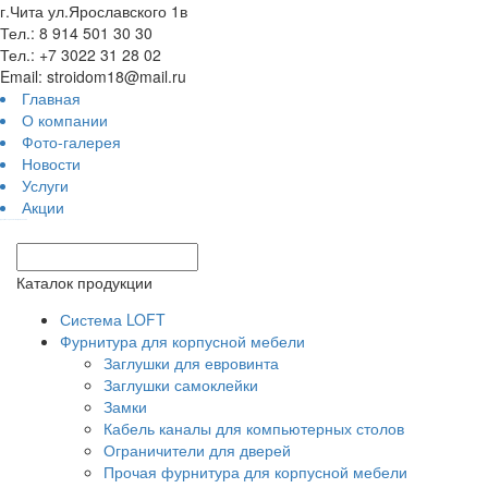
г.Чита ул.Ярославского 1в
Тел.: 8 914 501 30 30
Тел.: +7 3022 31 28 02
Email: stroidom18@mail.ru
Главная
О компании
Фото-галерея
Новости
Услуги
Акции
турецкие сериалы смотреть онлайн
Каталок продукции
Система LOFT
Фурнитура для корпусной мебели
Заглушки для евровинта
Заглушки самоклейки
Замки
Кабель каналы для компьютерных столов
Ограничители для дверей
Прочая фурнитура для корпусной мебели