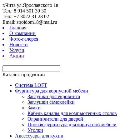
г.Чита ул.Ярославского 1в
Тел.: 8 914 501 30 30
Тел.: +7 3022 31 28 02
Email: stroidom18@mail.ru
Главная
О компании
Фото-галерея
Новости
Услуги
Акции
турецкие сериалы смотреть онлайн
Каталок продукции
Система LOFT
Фурнитура для корпусной мебели
Заглушки для евровинта
Заглушки самоклейки
Замки
Кабель каналы для компьютерных столов
Ограничители для дверей
Прочая фурнитура для корпусной мебели
Уголки
Аксессуары для кухни