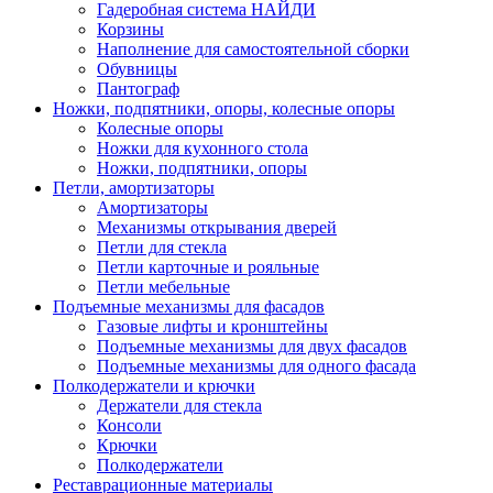
Гадеробная система НАЙДИ
Корзины
Наполнение для самостоятельной сборки
Обувницы
Пантограф
Ножки, подпятники, опоры, колесные опоры
Колесные опоры
Ножки для кухонного стола
Ножки, подпятники, опоры
Петли, амортизаторы
Амортизаторы
Механизмы открывания дверей
Петли для стекла
Петли карточные и рояльные
Петли мебельные
Подъемные механизмы для фасадов
Газовые лифты и кронштейны
Подъемные механизмы для двух фасадов
Подъемные механизмы для одного фасада
Полкодержатели и крючки
Держатели для стекла
Консоли
Крючки
Полкодержатели
Реставрационные материалы