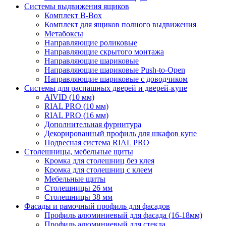
Системы выдвижения ящиков
Комплект B-Box
Комплект для ящиков полного выдвижения
Метабоксы
Направляющие роликовые
Направляющие скрытого монтажа
Направляющие шариковые
Направляющие шариковые Push-to-Open
Направляющие шариковые с доводчиком
Системы для распашных дверей и дверей-купе
AlVID (10 мм)
RIAL PRO (10 мм)
RIAL PRO (16 мм)
Дополнительная фурнитура
Декорированный профиль для шкафов купе
Подвесная система RIAL PRO
Столешницы, мебельные щиты
Кромка для столешниц без клея
Кромка для столешниц с клеем
Мебельные щиты
Столешницы 26 мм
Столешницы 38 мм
Фасады и рамочный профиль для фасадов
Профиль алюминиевый для фасада (16-18мм)
Профиль алюминиевый для стекла